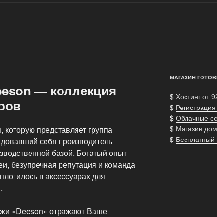
МАГАЗИН ГОТОВ
eeson — коллекция
$
Хостинг от 9
аров
$
Регистрация
$
Облачные с
$
Магазин дом
, которую представляет группа
$
Бесплатный
ндовавший себя производитель
зводственной базой. Богатый опыт
еи, безупречная репутация и команда
плотилось в аксессуарах для
.
кожи «Deeson» отражают Ваше