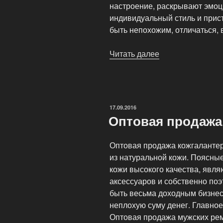
настроение, раскрывают эмоц
индивидуальный стиль и прис
быть непохожим, отличаться, 
Читать далее
«Кожгалантерея
Deeson
—
коллекция
женских
ОПУБЛИКОВАНО
17.09.2016
аксессуаров»
Оптовая продажа
Оптовая продажа кожгалантер
из натуральной кожи. Поясные
кожи высокого качества, явл
аксессуаров и собственно по
быть весьма доходным бизнес
неплохую суму денег. Главное 
Оптовая продажа мужских рем