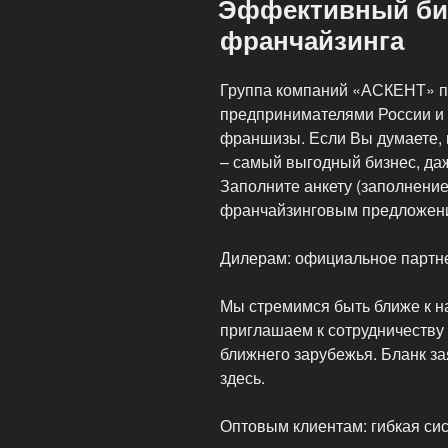
Эффективный биз
портмоне?»
франчайзинга
Группа компаний «АСКЕНТ» пр
предпринимателями России и 
франшизы. Если Вы думаете, к
– самый выгодный бизнес, даж
Заполните анкету (заполнение
франчайзинговым предложен
Дилерам: официальное партн
Мы стремимся быть ближе к н
приглашаем к сотрудничеству 
ближнего зарубежья. Бланк за
здесь.
Оптовым клиентам: гибкая си