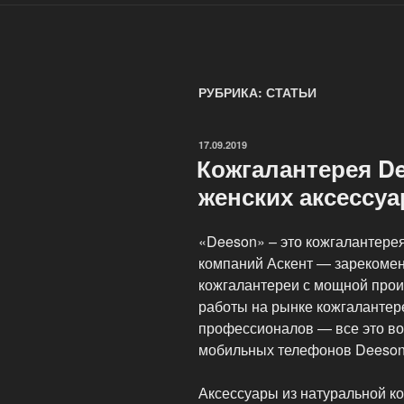
РУБРИКА: СТАТЬИ
ОПУБЛИКОВАНО
17.09.2019
Кожгалантерея D
женских аксессу
«Deeson» – это кожгалантерея
компаний Аскент — зарекоме
кожгалантереи с мощной прои
работы на рынке кожгалантер
профессионалов — все это во
мобильных телефонов Deeson
Аксессуары из натуральной 