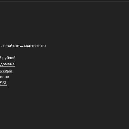
ЫХ САЙТОВ — MARTSITE.RU
2 рублей
 домена
ерверы
енов
 SSL