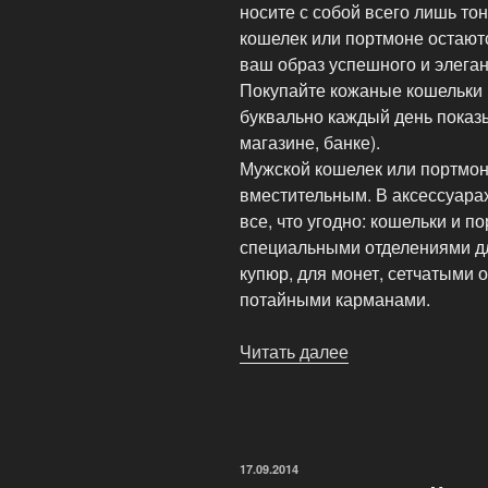
носите с собой всего лишь то
кошелек или портмоне остаютс
ваш образ успешного и элега
Покупайте кожаные кошельки 
буквально каждый день пока
магазине, банке).
Мужской кошелек или портмон
вместительным. В аксессуарах
все, что угодно: кошельки и п
специальными отделениями для
купюр, для монет, сетчатыми 
потайными карманами.
Читать далее
«Как
купить
хороший
кожаный
кошелек
ОПУБЛИКОВАНО
17.09.2014
или