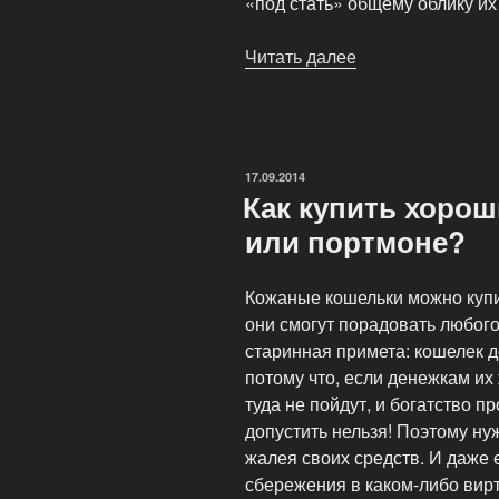
«под стать» общему облику их
Читать далее
«Аксессуары
из
экзотической
кожи:
практично,
ОПУБЛИКОВАНО
17.09.2014
престижно,
Как купить хоро
шикарно!»
или портмоне?
Кожаные кошельки можно купи
они смогут порадовать любого
старинная примета: кошелек 
потому что, если денежкам их
туда не пойдут, и богатство п
допустить нельзя! Поэтому ну
жалея своих средств. И даже
сбережения в каком-либо вир