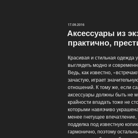
кожгалантереи»
ОПУБЛИКОВАНО
17.09.2016
Аксессуары из эк
практично, прест
Красивая и стильная одежда у
выглядеть модно и современн
Ведь, как известно, «встреча
зачастую, играет значительну
отношений. К тому же, если са
аксессуары должны быть не м
крайности впадать тоже не ст
которыми навязчиво украшена
менее гнетущее впечатление,
подделка под известную копи
гармонично, поэтому остальн