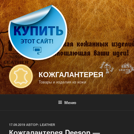
Перейти
к
содержимому
КОЖГАЛАНТЕРЕЯ
Товары и изделия из кожи
Меню
ОПУБЛИКОВАНО
17.09.2019
АВТОР:
LEATHER
Кожгалантерея Deeson —