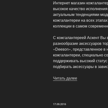
Интернет магазин кожгаланте
высокое качество исполнения
актуальным тенденциями моды
кожгалантереи на всех этапах
коллекции в самом современ
С кожгалантереей Аскент Вы в
разнообразие аксессуаров тор
«Deeson», представленное в 
кожгалантереи, специально со
поддерживать высокий статус 
подбирать аксессуары в завис
Читать далее
«Интернет-
магазин
кожгалантереи
Leatherus»
ОПУБЛИКОВАНО
17.09.2016