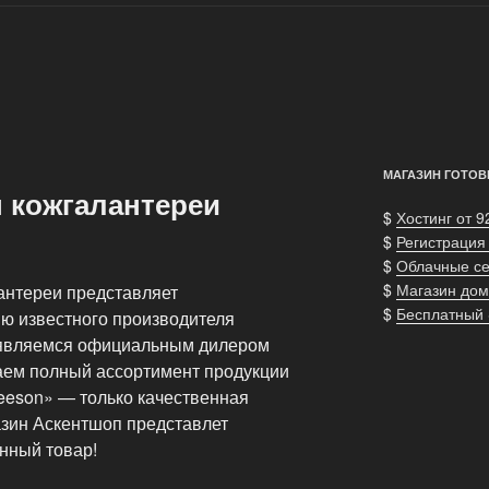
МАГАЗИН ГОТОВ
н кожгалантереи
$
Хостинг от 9
$
Регистрация
$
Облачные с
$
Магазин дом
антереи представляет
$
Бесплатный
ю известного производителя
 являемся официальным дилером
аем полный ассортимент продукции
Deeson» — только качественная
азин Аскентшоп представлет
нный товар!