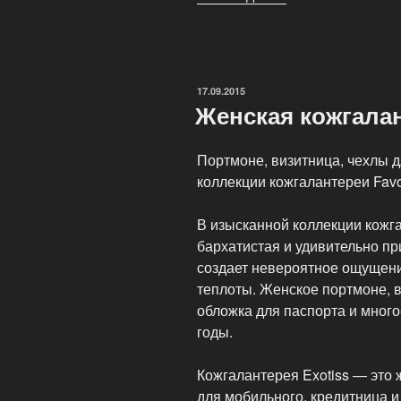
кожгалантерея»
ОПУБЛИКОВАНО
17.09.2015
Женская кожгала
Портмоне, визитница, чехлы д
коллекции кожгалантереи Fav
В изысканной коллекции кожг
бархатистая и удивительно пр
создает невероятное ощущени
теплоты. Женское портмоне, в
обложка для паспорта и много
годы.
Кожгалантерея Exotiss — это 
для мобильного, кредитница и