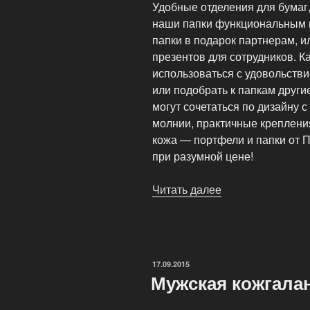
Удобные отделения для бумаг,
наши папки функциональным 
папки в подарок партнерам, и
презентов для сотрудников. К
использоваться с удовольстви
или подобрать к папкам други
могут сочетаться по дизайну 
молнии, практичные крепления
кожа — портфели и папки от 
при разумной цене!
Читать далее
«Приобретая
портфели
и
папки-
портфолио
ОПУБЛИКОВАНО
17.09.2015
(материал
Мужская кожгала
—
переплетная