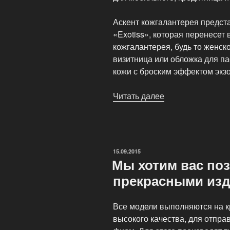
Аскент кожгалантерея предст
«Exotiss», которая перенесет 
кожгалантерея, будь то женск
визитница или обложка для п
кожи с броским эффектом экзо
Читать далее
«Женская
кожгалантерея»
ОПУБЛИКОВАНО
15.09.2015
Мы хотим вас по
прекрасными изд
Все модели выполняются на к
высокого качества, для отпра