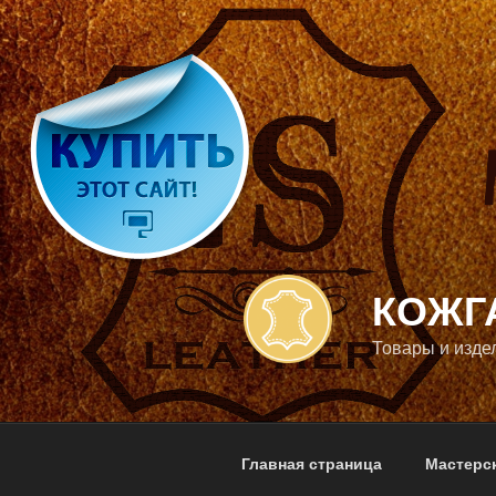
Перейти
к
содержимому
КОЖГ
Товары и изде
Главная страница
Мастерс