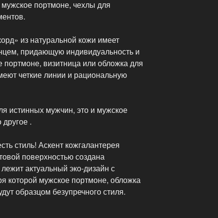
 мужское портмоне, чехлы для
ментов.
корд» из натуральной кожи имеет
лянцем, придающую индивидуальность и
е портмоне, визитница или обложка для
меют четкие линии и рациональную
ля истинных мужчин, это и мужское
 другое .
сть стиль! Аскент кожгалантерея
атовой поверхностью создана
 лежит актуальный эко-дизайн с
ря которой мужское портмоне, обложка
удут образцом безупречного стиля.