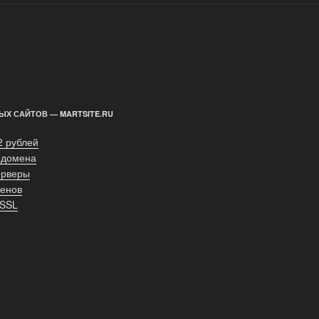
ЫХ САЙТОВ — MARTSITE.RU
2 рублей
 домена
ерверы
енов
 SSL