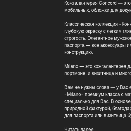
Кожгалантерея Concord — это
кожа)»
мобильных, обложки для доку
Классическая коллекция «Кон
глубокую окраску с легким г
строгость. Элегантное мужско
паспорта — все аксессуары и
конструкцию.
Milano — это кожгалантерея д
портмоне, и визитница и много
Вам не нужны слова — у Вас е
«Milano» премиум класса с м
специально для Вас. В основе
природной фактурой, благода
для паспорта или визитница б
Читать далее
«Мужская