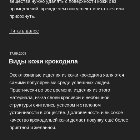
вещества нужно удалять с поверхности кожи без
промедлений, прежде чем они успеют впитаться или
присохнуть.
Читать далее
«Уход
за
изделиями
из
ОПУБЛИКОВАНО
17.09.2009
Виды кожи крокодила
кожи
рептилий,
Эксклюзивные изделия из кожи крокодила являются
экзотических
самими популярными среди успешных людей.
животных
Практически во все времена, изделия из этого
и
материала, из-за своей красивой и необычной
рыб»
структуры считались успехом и эталоном
устойчивости в обществе. Долговечность и высокое
качество крокодильей кожи делает покупку ещё более
приятной и желанной.