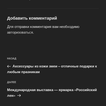
Добавить комментарий
Для отправки комментария вам необходимо
авторизоваться
.
Навигация
Предыдущая
НАЗАД
по
запись:
записям
Аксессуары из кожи змеи – отличные подарки к
любым празникам
Следующая
ДАЛЕЕ
запись
Международная выставка — ярмарка «Российский
лен»