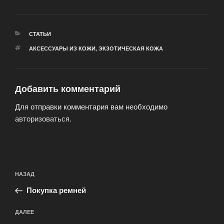
РУБРИКИ
СТАТЬИ
МЕТКИ
АКСЕССУАРЫ ИЗ КОЖИ
,
ЭКЗОТИЧЕСКАЯ КОЖА
Добавить комментарий
Для отправки комментария вам необходимо
авторизоваться
.
Навигация
Предыдущая
НАЗАД
по
запись:
записям
Покупка ремней
Следующая
ДАЛЕЕ