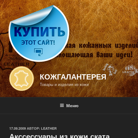
Перейти
к
содержимому
КОЖГАЛАНТЕРЕЯ
Товары и изделия из кожи
Меню
ОПУБЛИКОВАНО
17.09.2009
АВТОР:
LEATHER
Акссессуары из кожи ската