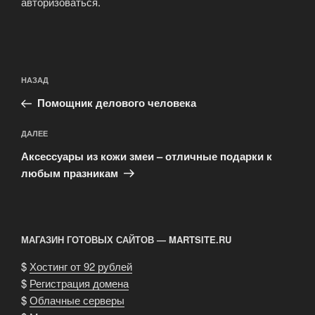
авторизоваться
.
Навигация
Предыдущая
НАЗАД
по
запись:
записям
Помощник делового человека
Следующая
ДАЛЕЕ
запись
Аксессуары из кожи змеи – отличные подарки к
любым празникам
МАГАЗИН ГОТОВЫХ САЙТОВ — MARTSITE.RU
$
Хостинг от 92 рублей
$
Регистрация домена
$
Облачные серверы